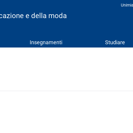
Unimi
Prof
icazione e della moda
Insegnamenti
Studiare