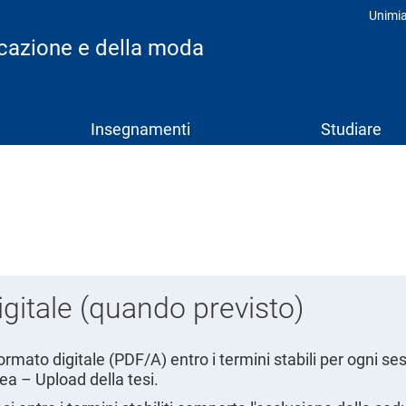
Unimi
Prof
icazione e della moda
Insegnamenti
Studiare
igitale (quando previsto)
rmato digitale (PDF/A) entro i termini stabili per ogni s
ea – Upload della tesi.