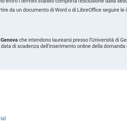
i entro i termini stabiliti comporta l'esclusione dalla sedu
rtire da un documento di Word o di LibreOffice seguire le 
o-Genova
che intendono laurearsi presso l'Università di Ge
la data di scadenza dell'inserimento online della domanda 
ial