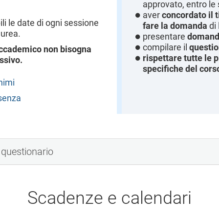
approvato, entro l
aver
concordato il t
i le date di ogni sessione
fare la domanda
di 
aurea.
presentare
domanda
compilare il
questio
o accademico non bisogna
rispettare tutte le
ssivo.
specifiche del cors
nimi
esenza
 questionario
Scadenze e calendari