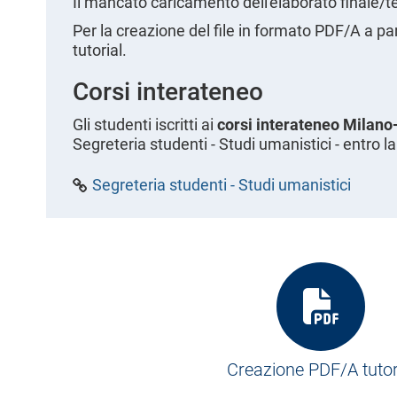
Il mancato caricamento dell'elaborato finale/tes
l
Per la creazione del file in formato PDF/A a pa
e
tutorial.
Corsi interateneo
Gli studenti iscritti ai
corsi interateneo Milan
Segreteria studenti - Studi umanistici - entro 
Segreteria studenti - Studi umanistici
Creazione PDF/A tutor