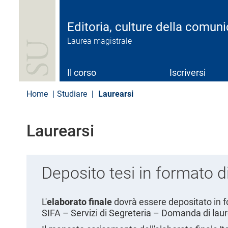
S
a
l
Editoria, culture della comun
t
Laurea magistrale
a
a
l
c
Il corso
Iscriversi
o
n
Home
Studiare
Laurearsi
t
e
n
Laurearsi
u
t
o
p
Deposito tesi in formato d
r
i
n
c
L'
elaborato finale
dovrà essere depositato in fo
i
SIFA – Servizi di Segreteria – Domanda di laur
p
a