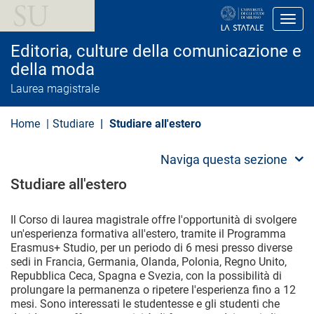
S
a
Toggl
l
t
Editoria, culture della comunicazione e
a
a
della moda
l
Laurea magistrale
c
o
n
Home
Studiare
Studiare all'estero​
t
e
n
Naviga questa sezione
u
t
Studiare all'estero​
o
p
r
Il Corso di laurea magistrale offre l'opportunità di svolgere
i
n
un'esperienza formativa all'estero, tramite il Programma
c
Erasmus+ Studio, per un periodo di 6 mesi presso diverse
i
sedi in Francia, Germania, Olanda, Polonia, Regno Unito,
p
Repubblica Ceca, Spagna e Svezia, con la possibilità di
a
prolungare la permanenza o ripetere l'esperienza fino a 12
l
e
mesi. Sono interessati le studentesse e gli studenti che