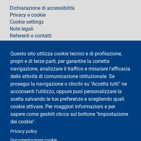
footer
Dichiarazione di accessibilità
Privacy e cookie
Cookie settings
Note legali
Referenti e contatti
Segui La Statale su
Questo sito utilizza cookie tecnici e di profilazione,
propri e di terze parti, per garantire la corretta
navigazione, analizzare il traffico e misurare l'efficacia
delle attività di comunicazione istituzionale. Se
prosegui la navigazione o clicchi su "Accetta tutti" ne
acconsenti l'utilizzo, oppure puoi personalizzare la
Testo
Università degli Studi di Milano
scelta salvando le tue preferenze e scegliendo quali
Via Festa del Perdono 7 - 20122 Milano
cookie attivare. Per maggiori informazioni e per
Tel.
+39 02 5032 5032
Posta Elettronica Certificata
sapere come gestirli clicca sul bottone "Impostazione
dei cookie".
Logo
Privacy policy
Documentazione cookie