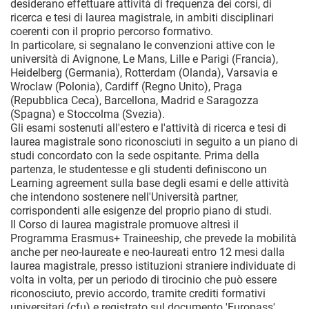
desiderano effettuare attività di frequenza dei corsi, di
ricerca e tesi di laurea magistrale, in ambiti disciplinari
coerenti con il proprio percorso formativo.
In particolare, si segnalano le convenzioni attive con le
università di Avignone, Le Mans, Lille e Parigi (Francia),
Heidelberg (Germania), Rotterdam (Olanda), Varsavia e
Wroclaw (Polonia), Cardiff (Regno Unito), Praga
(Repubblica Ceca), Barcellona, Madrid e Saragozza
(Spagna) e Stoccolma (Svezia).
Gli esami sostenuti all'estero e l'attività di ricerca e tesi di
laurea magistrale sono riconosciuti in seguito a un piano di
studi concordato con la sede ospitante. Prima della
partenza, le studentesse e gli studenti definiscono un
Learning agreement sulla base degli esami e delle attività
che intendono sostenere nell'Università partner,
corrispondenti alle esigenze del proprio piano di studi.
Il Corso di laurea magistrale promuove altresì il
Programma Erasmus+ Traineeship, che prevede la mobilità
anche per neo-laureate e neo-laureati entro 12 mesi dalla
laurea magistrale, presso istituzioni straniere individuate di
volta in volta, per un periodo di tirocinio che può essere
riconosciuto, previo accordo, tramite crediti formativi
universitari (cfu) e registrato sul documento 'Europass'.