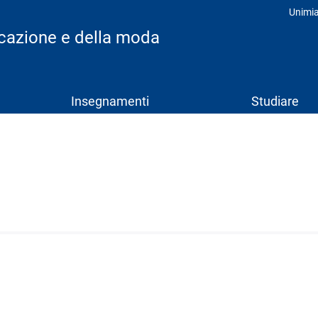
Unimi
Prof
icazione e della moda
Insegnamenti
Studiare