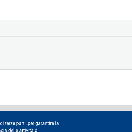
accessibilità
Privacy e cookie
Cookie settings
Note legali
Re
di terze parti, per garantire la
cia delle attività di