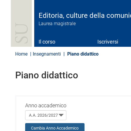
S
a
l
Editoria, culture della comun
t
Laurea magistrale
a
a
l
c
Il corso
Iscriversi
o
n
Home
Insegnamenti
Piano didattico
t
e
n
Piano didattico
u
t
o
p
r
i
Anno accademico
n
c
i
p
Cambia Anno Accademico
a