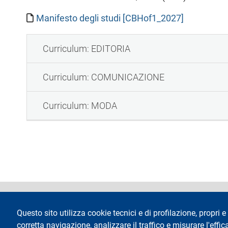
Manifesto degli studi [CBHof1_2027]
Curriculum: EDITORIA
Curriculum: COMUNICAZIONE
Curriculum: MODA
footer
Dichiarazione di 
Questo sito utilizza cookie tecnici e di profilazione, propri e 
corretta navigazione, analizzare il traffico e misurare l'effica